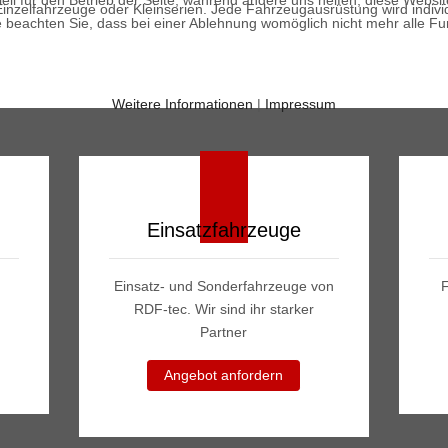
ell für den Betrieb der Seite, während andere uns helfen, diese Websi
Einzelfahrzeuge oder Kleinserien. Jede Fahrzeugausrüstung wird individ
 beachten Sie, dass bei einer Ablehnung womöglich nicht mehr alle Fun
Weitere Informationen
|
Impressum
Einsatzfahrzeuge
Einsatz- und Sonderfahrzeuge von
RDF-tec. Wir sind ihr starker
Partner
Angebot anfordern