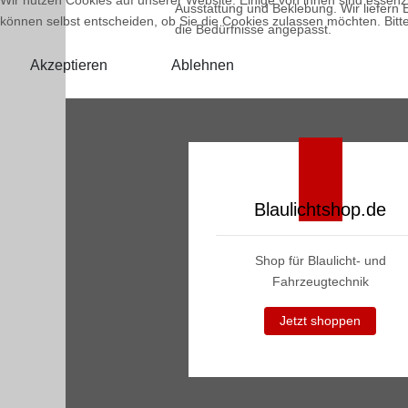
Wir nutzen Cookies auf unserer Website. Einige von ihnen sind essenzi
Ausstattung und Beklebung. Wir liefern 
können selbst entscheiden, ob Sie die Cookies zulassen möchten. Bitte
die Bedürfnisse angepasst.
Akzeptieren
Ablehnen
Blaulichtshop.de
Shop für Blaulicht- und
Fahrzeugtechnik
Jetzt shoppen