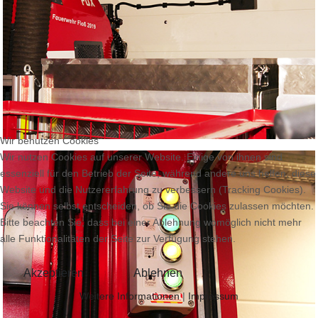
Wir benutzen Cookies
Wir nutzen Cookies auf unserer Website. Einige von ihnen sind
essenziell für den Betrieb der Seite, während andere uns helfen, diese
Website und die Nutzererfahrung zu verbessern (Tracking Cookies).
Sie können selbst entscheiden, ob Sie die Cookies zulassen möchten.
Bitte beachten Sie, dass bei einer Ablehnung womöglich nicht mehr
alle Funktionalitäten der Seite zur Verfügung stehen.
Akzeptieren
Ablehnen
Weitere Informationen
|
Impressum