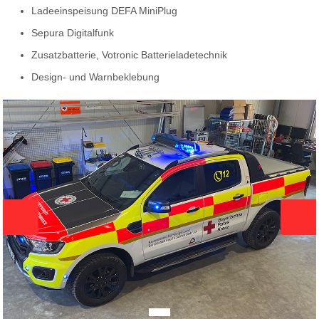
Ladeeinspeisung DEFA MiniPlug
Sepura Digitalfunk
Zusatzbatterie, Votronic Batterieladetechnik
Design- und Warnbeklebung
Zurück
Weit