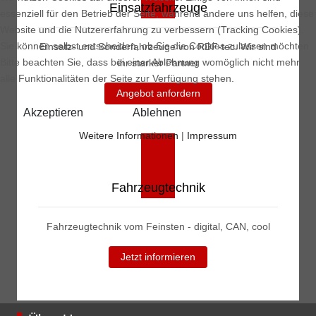
Einsatzfahrzeuge
essenziell für den Betrieb der Seite, während andere uns helfen, diese
Website und die Nutzererfahrung zu verbessern (Tracking Cookies).
Sie können selbst entscheiden, ob Sie die Cookies zulassen möchten.
Einsatz- und Sonderfahrzeuge von RDF-tec. Wir sind
Bitte beachten Sie, dass bei einer Ablehnung womöglich nicht mehr
ihr starker Partner
alle Funktionalitäten der Seite zur Verfügung stehen.
Angebot anfordern
Akzeptieren
Ablehnen
Weitere Informationen
|
Impressum
Fahrzeugtechnik
Fahrzeugtechnik vom Feinsten - digital, CAN, cool
Jetzt informieren