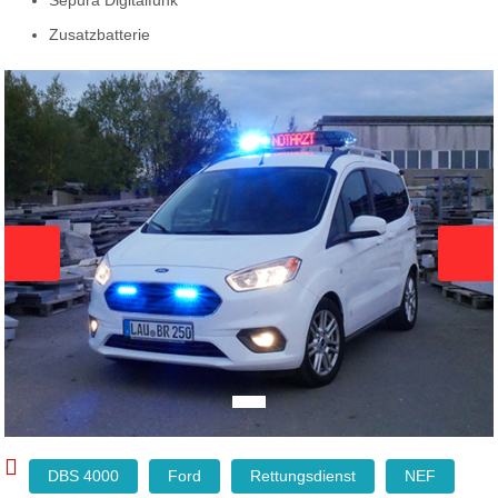
Sepura Digitalfunk
Zusatzbatterie
Zurück
Weit
DBS 4000
Ford
Rettungsdienst
NEF