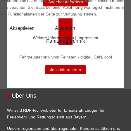
Sie können selbst entscheiden, ob Sie die Cookies zulassen möchten.
Angebot anfordern
Bitte beachten Sie, dass bei einer Ablehnung womöglich nicht mehr
alle Funktionalitäten der Seite zur Verfügung stehen.
Akzeptieren
Ablehnen
Weitere Informationen
|
Impressum
Fahrzeugtechnik
Fahrzeugtechnik vom Feinsten - digital, CAN, cool
Jetzt informieren
Über Uns
Wir sind RDF-tec -Anbieter für Einsatzfahrzeugen für
Feuerwehr und Rettungsdienst aus Bayern.
Unsere regionalen und überregionalen Kunden schätzen uns